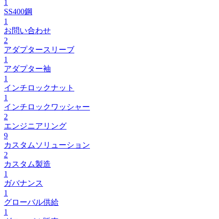
1
SS400鋼
1
お問い合わせ
2
アダプタースリーブ
1
アダプター袖
1
インチロックナット
1
インチロックワッシャー
2
エンジニアリング
9
カスタムソリューション
2
カスタム製造
1
ガバナンス
1
グローバル供給
1