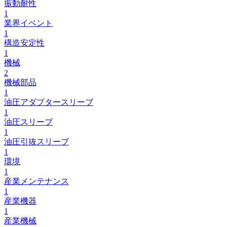
振動耐性
1
業界イベント
1
構造安定性
1
機械
2
機械部品
1
油圧アダプタースリーブ
1
油圧スリーブ
1
油圧引抜スリーブ
1
環境
1
産業メンテナンス
1
産業機器
1
産業機械