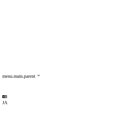
menu.main.parent
JA