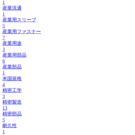
1
産業流通
1
産業用スリーブ
5
産業用ファスナー
7
産業用途
3
産業用部品
6
産業部品
1
米国規格
4
精密工学
3
精密製造
13
精密部品
5
耐久性
1