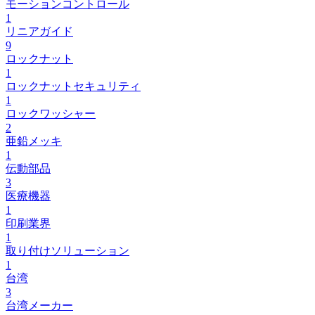
モーションコントロール
1
リニアガイド
9
ロックナット
1
ロックナットセキュリティ
1
ロックワッシャー
2
亜鉛メッキ
1
伝動部品
3
医療機器
1
印刷業界
1
取り付けソリューション
1
台湾
3
台湾メーカー