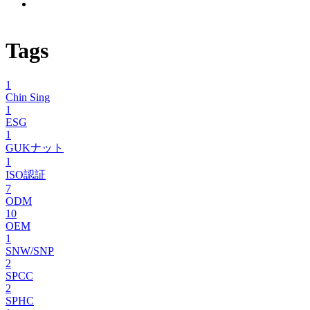
Tags
1
Chin Sing
1
ESG
1
GUKナット
1
ISO認証
7
ODM
10
OEM
1
SNW/SNP
2
SPCC
2
SPHC