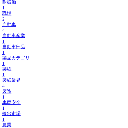
耐振動
1
職場
2
自動車
4
自動車産業
1
自動車部品
1
製品カテゴリ
1
製紙
1
製紙業界
4
製造
1
車両安全
1
輸出市場
1
農業