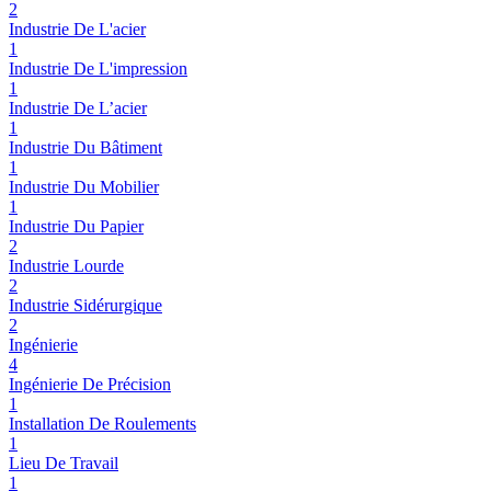
2
Industrie De L'acier
1
Industrie De L'impression
1
Industrie De L’acier
1
Industrie Du Bâtiment
1
Industrie Du Mobilier
1
Industrie Du Papier
2
Industrie Lourde
2
Industrie Sidérurgique
2
Ingénierie
4
Ingénierie De Précision
1
Installation De Roulements
1
Lieu De Travail
1