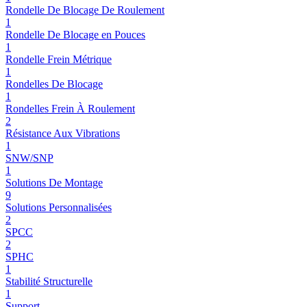
Rondelle De Blocage De Roulement
1
Rondelle De Blocage en Pouces
1
Rondelle Frein Métrique
1
Rondelles De Blocage
1
Rondelles Frein À Roulement
2
Résistance Aux Vibrations
1
SNW/SNP
1
Solutions De Montage
9
Solutions Personnalisées
2
SPCC
2
SPHC
1
Stabilité Structurelle
1
Support