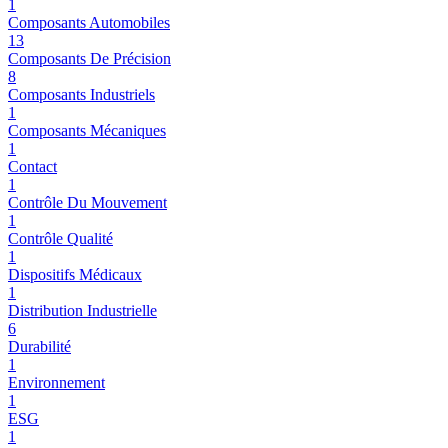
1
Composants Automobiles
13
Composants De Précision
8
Composants Industriels
1
Composants Mécaniques
1
Contact
1
Contrôle Du Mouvement
1
Contrôle Qualité
1
Dispositifs Médicaux
1
Distribution Industrielle
6
Durabilité
1
Environnement
1
ESG
1