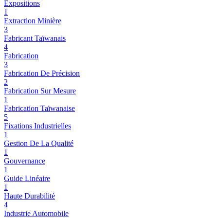
Expositions
1
Extraction Minière
3
Fabricant Taïwanais
4
Fabrication
3
Fabrication De Précision
2
Fabrication Sur Mesure
1
Fabrication Taïwanaise
5
Fixations Industrielles
1
Gestion De La Qualité
1
Gouvernance
1
Guide Linéaire
1
Haute Durabilité
4
Industrie Automobile