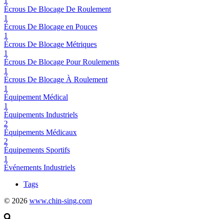
1
Écrous De Blocage De Roulement
1
Écrous De Blocage en Pouces
1
Écrous De Blocage Métriques
1
Écrous De Blocage Pour Roulements
1
Écrous De Blocage À Roulement
1
Équipement Médical
1
Équipements Industriels
2
Équipements Médicaux
2
Équipements Sportifs
1
Événements Industriels
Tags
© 2026
www.chin-sing.com