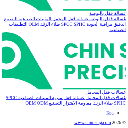
غسالة قفل بالبوصة
غسالة قفل بالبوصة
غسالة قفل المحمل
المثبتات الصناعية
التصنيع
الدقيق
مراقبة الجودة
SPHC
SPCC
طلاء الزنك
OEM
التطبيقات
الصناعية
غسالات قفل المحامل
غسالات قفل المحامل
غسالة قفل مترية
المثبتات الصناعية
SPCC
SPHC
طلاء الزنك
مقاومة الاهتزاز
التصنيع
ODM
OEM
Tags
www.chin-sing.com
© 2026